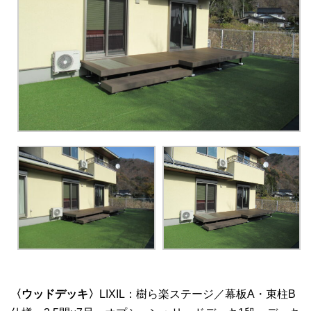
〈ウッドデッキ〉
LIXIL：樹ら楽ステージ／幕板A・束柱B