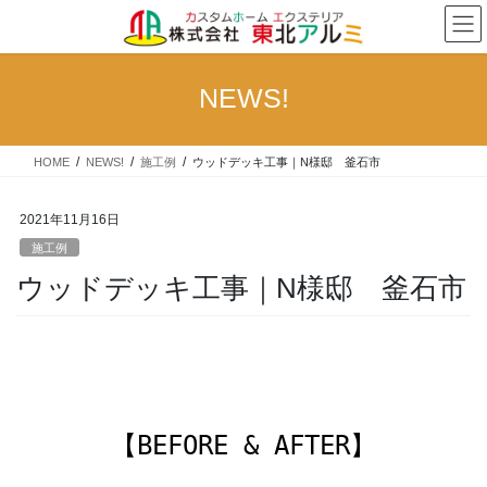
コ
ナ
ン
ビ
テ
ゲ
ン
ー
NEWS!
ツ
シ
へ
ョ
ス
ン
HOME
NEWS!
施工例
ウッドデッキ工事｜N様邸 釜石市
キ
に
ッ
移
プ
動
2021年11月16日
施工例
ウッドデッキ工事｜N様邸 釜石市
【BEFORE & AFTER】