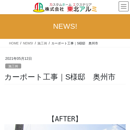
コ
ナ
ン
ビ
テ
ゲ
ン
ー
NEWS!
ツ
シ
へ
ョ
ス
ン
HOME
NEWS!
施工例
カーポート工事｜S様邸 奥州市
キ
に
ッ
移
プ
動
2021年05月12日
施工例
カーポート工事｜S様邸 奥州市