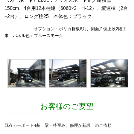
〈カーポート〉
LIXIL：テリオスポートⅢ／耐積雪
150cm、4台用12本柱建（6060×2・H-12）、縦連棟（2台
+2台）、ロング柱25、
本体色：ブラック
オプション：ポリカ折板6列、側面片側上段2段工
事 パネル色：ブルースモーク
お客様のご要望
既存カーポート4基 梁・枠歪み、修理か新設 のご依頼