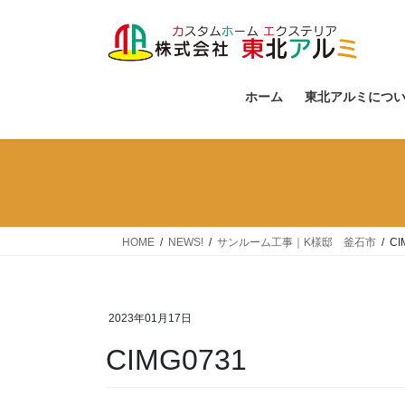
コ
ナ
ン
ビ
テ
ゲ
ン
ー
ツ
シ
ホーム
東北アルミにつ
へ
ョ
ス
ン
キ
に
ッ
移
プ
動
HOME
NEWS!
サンルーム工事｜K様邸 釜石市
CI
2023年01月17日
CIMG0731