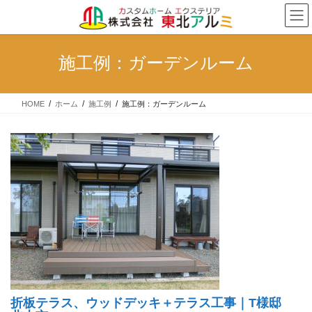
コ
ナ
ン
ビ
テ
ゲ
ン
ー
施工例：ガーデンルーム
ツ
シ
へ
ョ
ス
ン
HOME
ホーム
施工例
施工例：ガーデンルーム
キ
に
ッ
移
プ
動
折板テラス、ウッドデッキ＋テラス工事｜T様邸