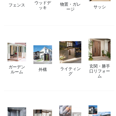
ウッドデ
物置・ガレ
フェンス
サッシ
ッキ
ージ
玄関・勝手
ガーデン
ライティン
外構
口リフォー
ルーム
グ
ム