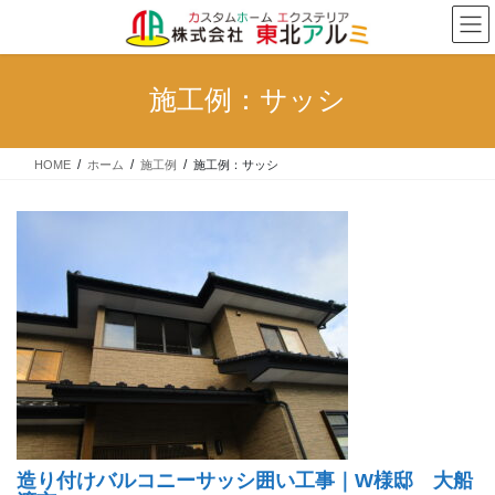
コ
ナ
ン
ビ
テ
ゲ
ン
ー
施工例：サッシ
ツ
シ
へ
ョ
ス
ン
HOME
ホーム
施工例
施工例：サッシ
キ
に
ッ
移
プ
動
造り付けバルコニーサッシ囲い工事｜W様邸 大船