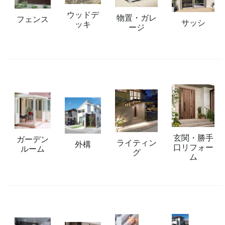
ウッドデ
物置・ガレ
フェンス
サッシ
ッキ
ージ
玄関・勝手
ガーデン
ライティン
外構
口リフォー
ルーム
グ
ム