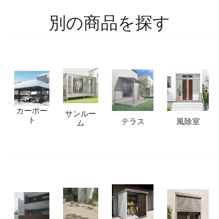
別の商品を探す
カーポー
サンルー
ト
テラス
風除室
ム