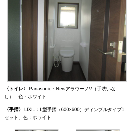
〈トイレ〉
Panasonic：NewアラウーノV（手洗いな
し）
色：ホワイト
〈手摺〉
LIXI
L：L型手摺（600×600）ディンプルタイプ1
セット、色：ホワイト