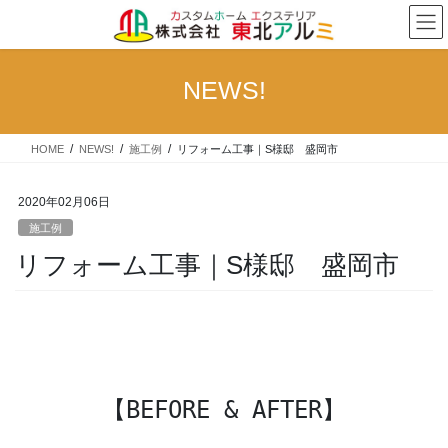
コ
ナ
ン
ビ
テ
ゲ
ン
ー
NEWS!
ツ
シ
へ
ョ
ス
ン
HOME
NEWS!
施工例
リフォーム工事｜S様邸 盛岡市
キ
に
ッ
移
プ
動
2020年02月06日
施工例
リフォーム工事｜S様邸 盛岡市
【BEFORE & AFTER】