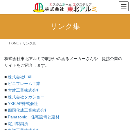
コ
ナ
ン
ビ
テ
ゲ
ン
ー
リンク集
ツ
シ
へ
ョ
ス
ン
HOME
リンク集
キ
に
ッ
移
プ
動
株式会社東北アルミで取扱いのあるメーカーさんや、提携企業の
サイトをご紹介します。
■
株式会社LIXIL
■
ビニフレーム工業
■
大建工業株式会社
■
株式会社タカショー
■
YKK AP株式会社
■
四国化成工業株式会社
■
Panasonic 住宅設備と建材
■
淀川製鋼所