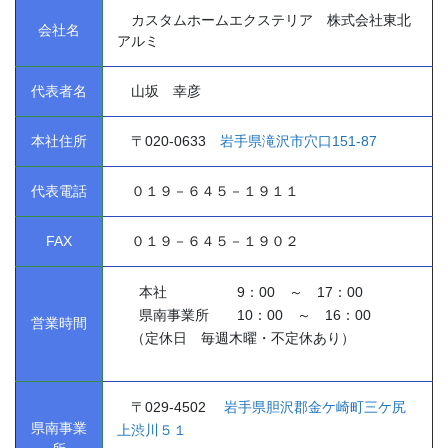
カスタムホームエクステリア 株式会社東北
会社名
アルミ
代表者名
山坂 幸彦
本社住所
〒020-0633
岩手県滝沢市穴口151-87
代表電話
０１９－６４５－１９１１
FAX
０１９－６４５－１９０２
本社 9：00 ～ 17：00
県南事業所 10：00 ～ 16：00
営業時間
（定休日 毎週木曜・不定休あり）
〒
029-4502
岩手県胆沢郡金ケ崎町三ケ尻
県南事業
上渋川５１