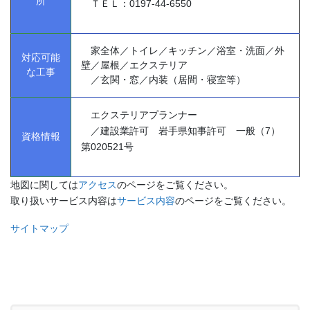
所
ＴＥＬ：0197-44-6550
家全体／トイレ／キッチン／浴室・洗面／外
対応可能
壁／屋根／エクステリア
な工事
／玄関・窓／内装（居間・寝室等）
エクステリアプランナー
／建設業許可 岩手県知事許可 一般（7）
資格情報
第020521号
地図に関しては
アクセス
のページをご覧ください。
取り扱いサービス内容は
サービス内容
のページをご覧ください。
サイトマップ