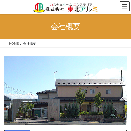
コ
ナ
ン
ビ
テ
ゲ
ン
ー
会社概要
ツ
シ
へ
ョ
ス
ン
HOME
会社概要
キ
に
ッ
移
プ
動