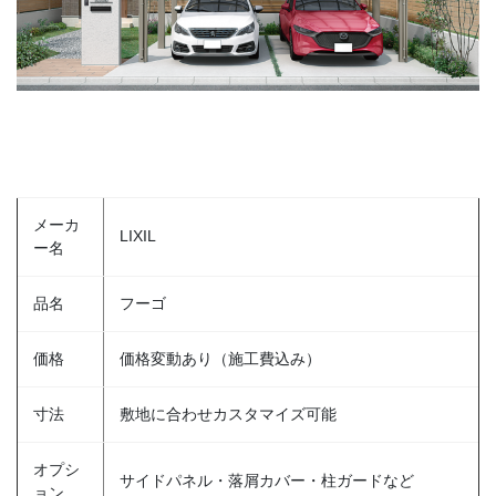
メーカ
LIXIL
ー名
品名
フーゴ
価格
価格変動あり（施工費込み）
寸法
敷地に合わせカスタマイズ可能
オプシ
サイドパネル・落屑カバー・柱ガードなど
ョン