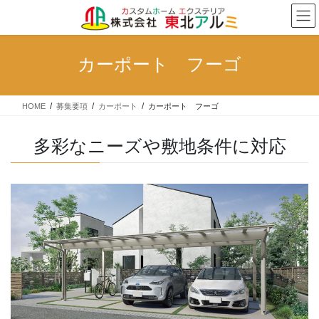
コ
ナ
ン
ビ
テ
ゲ
ン
ー
カーポート フーゴ
ツ
シ
へ
ョ
ス
ン
HOME
募集要項
カーポート
カーポート フーゴ
キ
に
ッ
移
プ
動
多彩なニーズや敷地条件に対応