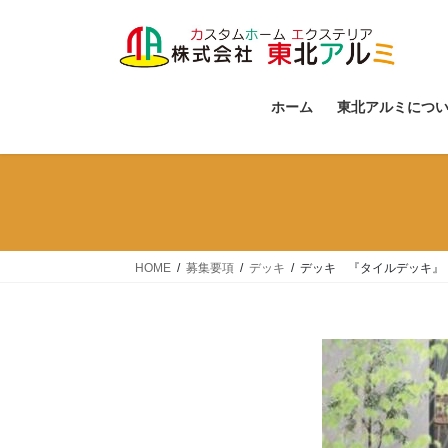
コ
ナ
ン
ビ
テ
ゲ
ン
ー
ツ
シ
ホーム
東北アルミにつ
へ
ョ
ス
ン
キ
に
ッ
移
プ
動
HOME
募集要項
デッキ
デッキ 『タイルデッキ』