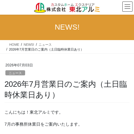
コ
ナ
ン
ビ
テ
ゲ
ン
ー
NEWS!
ツ
シ
へ
ョ
ス
ン
HOME
NEWS!
ニュース
キ
に
2026年7月営業日のご案内（土日臨時休業日あり）
ッ
移
プ
動
2026年07月03日
ニュース
2026年7月営業日のご案内（土日臨
時休業日あり）
こんにちは！東北アルミです。
7月の事務所休業日をご案内いたします。