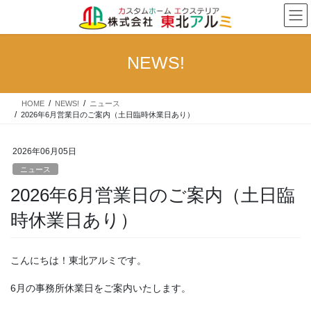
コ
ナ
ン
ビ
テ
ゲ
ン
ー
NEWS!
ツ
シ
へ
ョ
ス
ン
HOME
NEWS!
ニュース
キ
に
2026年6月営業日のご案内（土日臨時休業日あり）
ッ
移
プ
動
2026年06月05日
ニュース
2026年6月営業日のご案内（土日臨
時休業日あり）
こんにちは！東北アルミです。
6月の事務所休業日をご案内いたします。