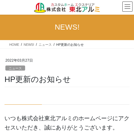
コ
ナ
ン
ビ
テ
ゲ
ン
ー
NEWS!
ツ
シ
へ
ョ
ス
ン
HOME
NEWS!
ニュース
HP更新のお知らせ
キ
に
ッ
移
プ
動
2022年03月27日
ニュース
HP更新のお知らせ
いつも株式会社東北アルミのホームページにアク
セスいただき、誠にありがとうございます。