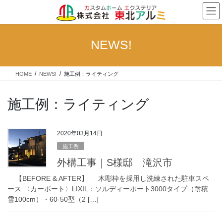
コ
ナ
ン
ビ
テ
ゲ
ン
ー
NEWS!
ツ
シ
へ
ョ
ス
ン
HOME
NEWS!
施工例：ライティング
キ
に
ッ
移
プ
動
施工例：ライティング
2020年03月14日
施工例
外構工事｜S様邸 滝沢市
【BEFORE & AFTER】 木彫枠を採用し洗練された駐車スペ
ース 〈カーポート〉LIXIL：ソルディーポート3000タイプ（耐積
雪100cm）・60-50型（2 […]